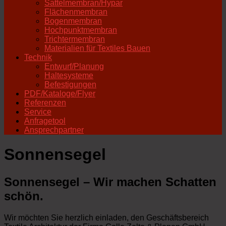
Sattelmembran/Hypar
Flächenmembran
Bogenmembran
Hochpunktmembran
Trichtermembran
Materialien für Textiles Bauen
Technik
Entwurf/Planung
Haltesysteme
Befestigungen
PDF/Kataloge/Flyer
Referenzen
Service
Anfragetool
Ansprechpartner
Sonnensegel
S
onnensegel – Wir machen Schatten
schön.
Wir möchten Sie herzlich einladen, den Geschäftsbereich