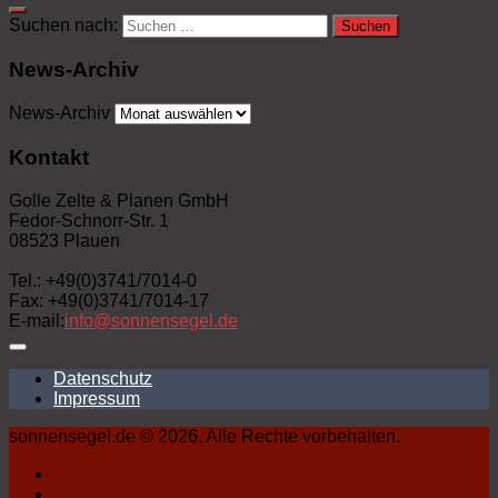
Suchen nach:
News-Archiv
News-Archiv
Kontakt
Golle Zelte & Planen GmbH
Fedor-Schnorr-Str. 1
08523 Plauen
Tel.: +49(0)3741/7014-0
Fax: +49(0)3741/7014-17
E-mail:
info@sonnensegel.de
Datenschutz
Impressum
sonnensegel.de © 2026. Alle Rechte vorbehalten.