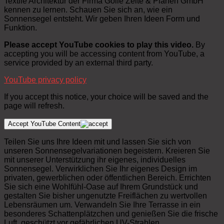
Textile Architektur der Firma Golle Zelte & Planen GmbH
kennen zu lernen. Schauen Sie sich an, wie ein
Sonnensegel entsteht. Wir geben Ihren Ideen Form und
Funktion.
Please accept YouTube cookies to play this video.
By
accepting you will be accessing content from YouTube, a
service provided by an external third party.
YouTube privacy policy
If you accept this notice, your choice will be saved and the
page will refresh.
Accept YouTube Content
Teilen Sie uns Ihre Ideen mit und lassen Sie sich von
unseren Sonnensegelvariationen begeistern. Kreieren Sie
mit unserer Unterstützung ihr eigenes, individuelles
Sonnensegel. Verwirklichen Sie Ihr eigenes Design im
privaten, gewerblichen oder öffentlichen Bereich. Errichten
Sie sich eine Wohlfühl-Oase auf Ihrem Grundstück und
gestalten Sie bisher ungenutzte Freiflächen zu wertvollen
Lebensräumen um. Verwandeln Sie Ihre Terrasse in ein
besonderes Schattenplätzchen und genießen Sie die frische
Luft, geschützt vor gefährlichen UV-Strahlen.