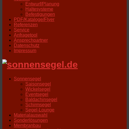
Entwurf/Planung
Haltesysteme
Befestigungen
PDF/Kataloge/Flyer
Referenzen
Service
Anfragetool
Ansprechpartner
Datenschutz
Impressum
Sonnensegel
Saisonsegel
Wickelsegel
Eventsegel
Baldachinsegel
Schirmsegel
Segel-Lounge
Materialauswahl
Sonderlösungen
Membranbau