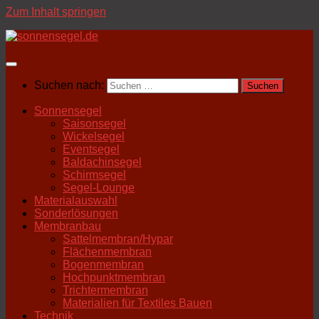
Zum Inhalt springen
Suchen nach:
Sonnensegel
Saisonsegel
Wickelsegel
Eventsegel
Baldachinsegel
Schirmsegel
Segel-Lounge
Materialauswahl
Sonderlösungen
Membranbau
Sattelmembran/Hypar
Flächenmembran
Bogenmembran
Hochpunktmembran
Trichtermembran
Materialien für Textiles Bauen
Technik