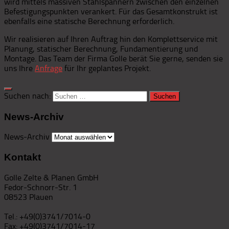
wird mittels massiven Stahlspannern zwischen den einzelnen
Befestigungspunkten verankert. Für das Gesamtkonstrukt ist
ebenfalls eine statische Berechnung erforderlich.
Wir realisieren auf Ihren Auftrag hin den Komplettservice mit
Planung, statischer Berechnung, Fundamentierung und
Montage. Das Team der Firma Golle berät Sie gerne, senden sie
uns Ihre
Anfrage
für Ihr geplantes Projekt.
Suchen nach:
News-Archiv
News-Archiv
Kontakt
Golle Zelte & Planen GmbH
Fedor-Schnorr-Str. 1
08523 Plauen
Tel.: +49(0)3741/7014-0
Fax: +49(0)3741/7014-17