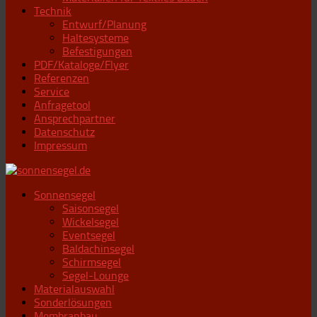
Technik
Entwurf/Planung
Haltesysteme
Befestigungen
PDF/Kataloge/Flyer
Referenzen
Service
Anfragetool
Ansprechpartner
Datenschutz
Impressum
Sonnensegel
Saisonsegel
Wickelsegel
Eventsegel
Baldachinsegel
Schirmsegel
Segel-Lounge
Materialauswahl
Sonderlösungen
Membranbau