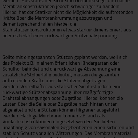
werden. Aus statischer Sicht sind Dreipunktsegel und flache
Membrankonstruktionen jedoch schwieriger zu händeln.
Hierbei hat der Statiker nicht die Möglichkeit die auftretenden
Kräfte über die Membrankrümmung abzutragen und
dementsprechend fallen hierbei die
Stahlstützenkonstruktionen etwas stärker dimensioniert aus
oder es bedarf einer rückwärtigen Stützenabspannung.
Sollte mit eingespannten Stützen geplant werden, weil sich
das Projekt z.B. in einem öffentlichen Kindergarten oder
Schulhof befindet und die rückwärtige Abspannung eine
zusätzliche Stolperfalle bedeutet, müssen die gesamten
auftretenden Kräfte über die Stützen abgetragen
werden. Vorteilhafter aus statischer Sicht ist jedoch eine
rückwärtige Stützenabspannung über maßgefertigte
Drahtseilabhängungen oder Zugstäbe. Hierbei können die
Lasten über die Seile oder Zugstäbe nach hinten unten
abgeleitet und die Stützen können filigraner ausgeführt
werden. Flächige Membrane können z.B. auch als
Vordachkonstruktionen eingesetzt werden. Sie bieten
unabhängig von saisonalen Gegebenheiten einen sicheren und
stabilen Schutz vor allen Witterungen. Das Membranmaterial