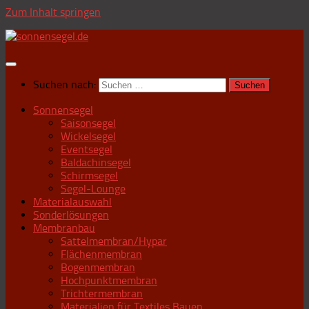
Zum Inhalt springen
Suchen nach:
Sonnensegel
Saisonsegel
Wickelsegel
Eventsegel
Baldachinsegel
Schirmsegel
Segel-Lounge
Materialauswahl
Sonderlösungen
Membranbau
Sattelmembran/Hypar
Flächenmembran
Bogenmembran
Hochpunktmembran
Trichtermembran
Materialien für Textiles Bauen