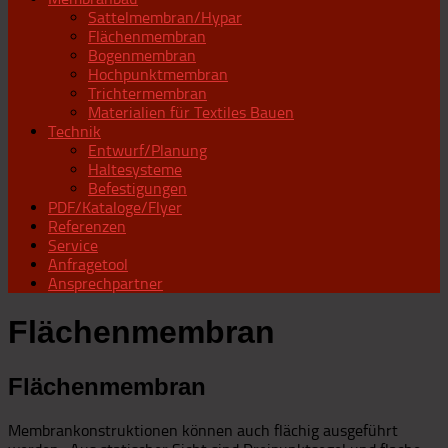
Sattelmembran/Hypar
Flächenmembran
Bogenmembran
Hochpunktmembran
Trichtermembran
Materialien für Textiles Bauen
Technik
Entwurf/Planung
Haltesysteme
Befestigungen
PDF/Kataloge/Flyer
Referenzen
Service
Anfragetool
Ansprechpartner
Flächenmembran
Flächenmembran
Membrankonstruktionen können auch flächig ausgeführt