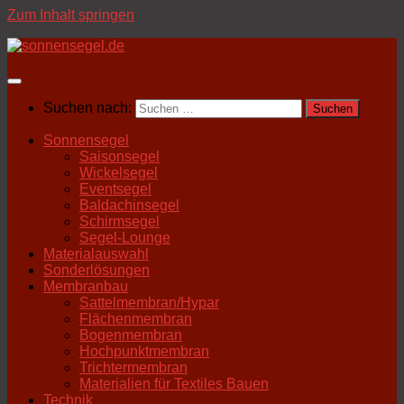
Zum Inhalt springen
Suchen nach:
Sonnensegel
Saisonsegel
Wickelsegel
Eventsegel
Baldachinsegel
Schirmsegel
Segel-Lounge
Materialauswahl
Sonderlösungen
Membranbau
Sattelmembran/Hypar
Flächenmembran
Bogenmembran
Hochpunktmembran
Trichtermembran
Materialien für Textiles Bauen
Technik