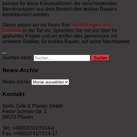
können für diese Konstruktionen die verschiedensten
Membrantypen aus dem Bereich des textilen Bauens
konfektioniert werden.
Gerne setzen wir mit Ihnen Ihre
Vorstellungen und
Entwürfe
in die Tat um. Sprechen Sie mit uns über Ihr
geplantes Projekt und wir prüfen dies gemeinsam mit
unserem Statiker, für textiles Bauen, auf seine Machbarkeit.
Suchen nach:
News-Archiv
News-Archiv
Kontakt
Golle Zelte & Planen GmbH
Fedor-Schnorr-Str. 1
08523 Plauen
Tel.: +49(0)3741/7014-0
Fax: +49(0)3741/7014-17