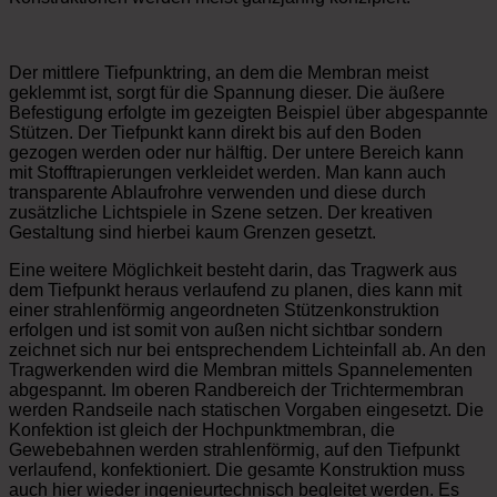
Der mittlere Tiefpunktring, an dem die Membran meist
geklemmt ist, sorgt für die Spannung dieser. Die äußere
Befestigung erfolgte im gezeigten Beispiel über abgespannte
Stützen. Der Tiefpunkt kann direkt bis auf den Boden
gezogen werden oder nur hälftig. Der untere Bereich kann
mit Stofftrapierungen verkleidet werden. Man kann auch
transparente Ablaufrohre verwenden und diese durch
zusätzliche Lichtspiele in Szene setzen. Der kreativen
Gestaltung sind hierbei kaum Grenzen gesetzt.
Eine weitere Möglichkeit besteht darin, das Tragwerk aus
dem Tiefpunkt heraus verlaufend zu planen, dies kann mit
einer strahlenförmig angeordneten Stützenkonstruktion
erfolgen und ist somit von außen nicht sichtbar sondern
zeichnet sich nur bei entsprechendem Lichteinfall ab. An den
Tragwerkenden wird die Membran mittels Spannelementen
abgespannt. Im oberen Randbereich der Trichtermembran
werden Randseile nach statischen Vorgaben eingesetzt. Die
Konfektion ist gleich der Hochpunktmembran, die
Gewebebahnen werden strahlenförmig, auf den Tiefpunkt
verlaufend, konfektioniert. Die gesamte Konstruktion muss
auch hier wieder ingenieurtechnisch begleitet werden. Es