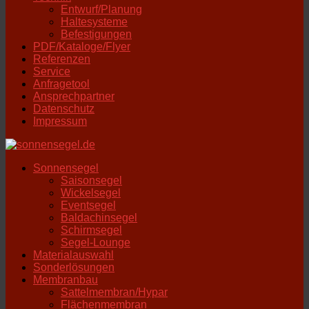
Entwurf/Planung
Haltesysteme
Befestigungen
PDF/Kataloge/Flyer
Referenzen
Service
Anfragetool
Ansprechpartner
Datenschutz
Impressum
Sonnensegel
Saisonsegel
Wickelsegel
Eventsegel
Baldachinsegel
Schirmsegel
Segel-Lounge
Materialauswahl
Sonderlösungen
Membranbau
Sattelmembran/Hypar
Flächenmembran