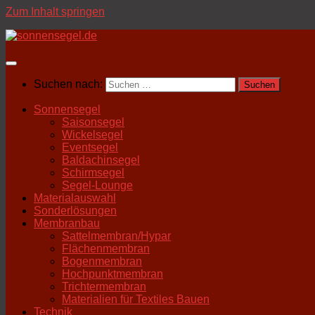
Zum Inhalt springen
Suchen nach:
Sonnensegel
Saisonsegel
Wickelsegel
Eventsegel
Baldachinsegel
Schirmsegel
Segel-Lounge
Materialauswahl
Sonderlösungen
Membranbau
Sattelmembran/Hypar
Flächenmembran
Bogenmembran
Hochpunktmembran
Trichtermembran
Materialien für Textiles Bauen
Technik