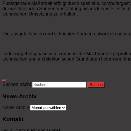
Punktgenaue Maßarbeit erfolgt durch spezielle, computerge
der wechselnden Sonneneinstrahlung bis ins kleinste Detail 
technischen Umsetzung zu erhalten.
Die ausgefallensten und schönsten Formen entwickeln unser
In der Angebotsphase wird zunächst die Machbarkeit geprüft u
technischen und architektonischen Grundlagen liefern wir Ihne
Suchen nach:
News-Archiv
News-Archiv
Kontakt
Golle Zelte & Planen GmbH