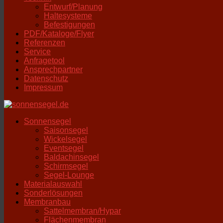
Entwurf/Planung
Haltesysteme
Befestigungen
PDF/Kataloge/Flyer
Referenzen
Service
Anfragetool
Ansprechpartner
Datenschutz
Impressum
Sonnensegel
Saisonsegel
Wickelsegel
Eventsegel
Baldachinsegel
Schirmsegel
Segel-Lounge
Materialauswahl
Sonderlösungen
Membranbau
Sattelmembran/Hypar
Flächenmembran