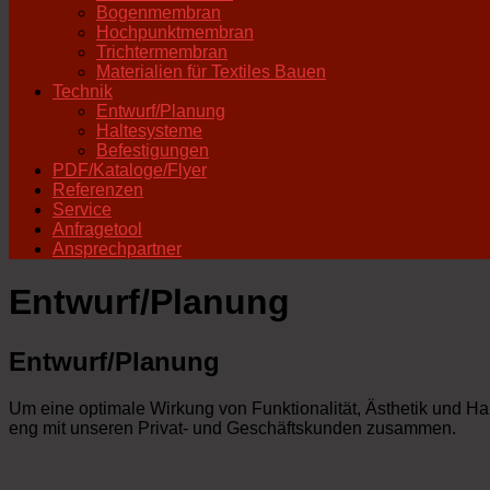
Bogenmembran
Hochpunktmembran
Trichtermembran
Materialien für Textiles Bauen
Technik
Entwurf/Planung
Haltesysteme
Befestigungen
PDF/Kataloge/Flyer
Referenzen
Service
Anfragetool
Ansprechpartner
Entwurf/Planung
Entwurf/Planung
Um eine optimale Wirkung von Funktionalität, Ästhetik und Ha
eng mit unseren Privat- und Geschäftskunden zusammen.